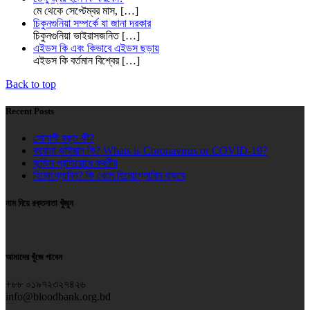
মে থেকে সেপ্টেম্বর মাস,
[…]
চিকুনগুনিয়া সম্পর্কে যা জানা দরকার
চিকুনগুনিয়া ভাইরাসজনিত
[…]
এইডস কি এবং কিভাবে এইডস ছড়ায়
এইডস কি বর্তমান বিশ্বের
[…]
Back to top
Recent Posts
সোনালী রক্ত কী?
করোনা ভাইরাস কি? Whats is Coronavirus or COVID-19?
জন্ডিস প্রতিরোধে করণীয়
হিমোগ্লোবিন? কি খেলে হিমোগ্লোবিন বাড়বে
নাম দিয়ে রক্তদাতা খুঁজুন
আমাদের খুঁজে পাবেন
+৮৮ ০১৯৭২৩২৭৪২৬
info@bloodbank.org.bd