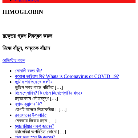
HIMOGLOBIN
রক্তের গ্রুপ নিবন্ধন করুন
নিজে বাঁচুন, অন্যকে বাঁচান
রেজিস্টার করুন
সোনালী রক্ত কী?
করোনা ভাইরাস কি? Whats is Coronavirus or COVID-19?
জন্ডিস প্রতিরোধে করণীয়
জন্ডিস সবার কাছে পরিচিত
[…]
হিমোগ্লোবিন? কি খেলে হিমোগ্লোবিন বাড়বে
রক্তকোষে লৌহসমৃদ্ধ
[…]
ব্লাড ক্যান্সার কি?
রোগটি আসলে লিউকেমিয়া।
[…]
রক্তদানের উপকারিতা
স্বেচ্ছায় নিজের রক্ত
[…]
ম্যালেরিয়ার লক্ষণ জানেন?
ম্যালেরিয়া অপরিচিত কোনো
[…]
ডেঙ্গু জ্বর হলে কি করবেন?