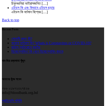
চিকুনগুনিয়া ভাইরাসজনিত
[…]
এইডস কি এবং কিভাবে এইডস ছড়ায়
এইডস কি বর্তমান বিশ্বের
[…]
Back to top
Recent Posts
সোনালী রক্ত কী?
করোনা ভাইরাস কি? Whats is Coronavirus or COVID-19?
জন্ডিস প্রতিরোধে করণীয়
হিমোগ্লোবিন? কি খেলে হিমোগ্লোবিন বাড়বে
নাম দিয়ে রক্তদাতা খুঁজুন
আমাদের খুঁজে পাবেন
+৮৮ ০১৯৭২৩২৭৪২৬
info@bloodbank.org.bd
প্রাইভেসি পলিসি