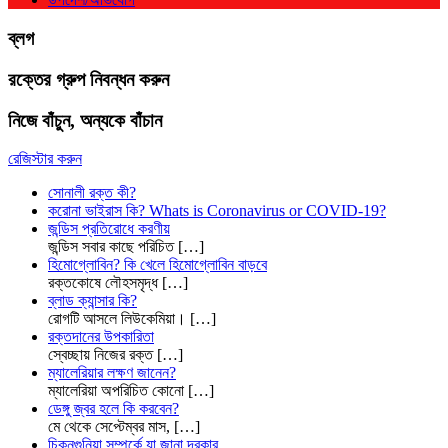
ব্লগ
রক্তের গ্রুপ নিবন্ধন করুন
নিজে বাঁচুন, অন্যকে বাঁচান
রেজিস্টার করুন
সোনালী রক্ত কী?
করোনা ভাইরাস কি? Whats is Coronavirus or COVID-19?
জন্ডিস প্রতিরোধে করণীয়
জন্ডিস সবার কাছে পরিচিত
[…]
হিমোগ্লোবিন? কি খেলে হিমোগ্লোবিন বাড়বে
রক্তকোষে লৌহসমৃদ্ধ
[…]
ব্লাড ক্যান্সার কি?
রোগটি আসলে লিউকেমিয়া।
[…]
রক্তদানের উপকারিতা
স্বেচ্ছায় নিজের রক্ত
[…]
ম্যালেরিয়ার লক্ষণ জানেন?
ম্যালেরিয়া অপরিচিত কোনো
[…]
ডেঙ্গু জ্বর হলে কি করবেন?
মে থেকে সেপ্টেম্বর মাস,
[…]
চিকুনগুনিয়া সম্পর্কে যা জানা দরকার