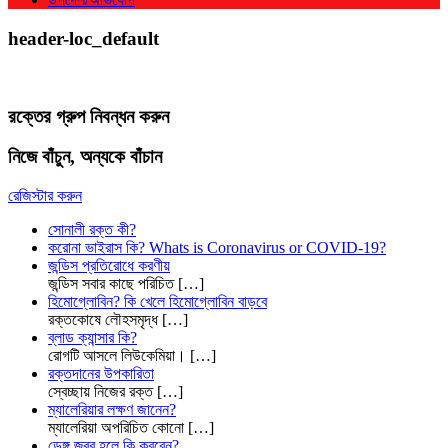
header-loc_default
রক্তের গ্রুপ নিবন্ধন করুন
নিজে বাঁচুন, অন্যকে বাঁচান
রেজিস্টার করুন
সোনালী রক্ত কী?
করোনা ভাইরাস কি? Whats is Coronavirus or COVID-19?
জন্ডিস প্রতিরোধে করণীয়
জন্ডিস সবার কাছে পরিচিত
[…]
হিমোগ্লোবিন? কি খেলে হিমোগ্লোবিন বাড়বে
রক্তকোষে লৌহসমৃদ্ধ
[…]
ব্লাড ক্যান্সার কি?
রোগটি আসলে লিউকেমিয়া।
[…]
রক্তদানের উপকারিতা
স্বেচ্ছায় নিজের রক্ত
[…]
ম্যালেরিয়ার লক্ষণ জানেন?
ম্যালেরিয়া অপরিচিত কোনো
[…]
ডেঙ্গু জ্বর হলে কি করবেন?