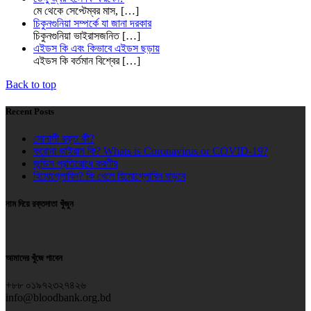
মে থেকে সেপ্টেম্বর মাস,
[…]
চিকুনগুনিয়া সম্পর্কে যা জানা দরকার
চিকুনগুনিয়া ভাইরাসজনিত
[…]
এইডস কি এবং কিভাবে এইডস ছড়ায়
এইডস কি বর্তমান বিশ্বের
[…]
Back to top
Recent Posts
সোনালী রক্ত কী?
করোনা ভাইরাস কি? Whats is Coronavirus or COVID-19?
জন্ডিস প্রতিরোধে করণীয়
হিমোগ্লোবিন? কি খেলে হিমোগ্লোবিন বাড়বে
নাম দিয়ে রক্তদাতা খুঁজুন
আমাদের খুঁজে পাবেন
+৮৮ ০১৯৭২৩২৭৪২৬
info@bloodbank.org.bd