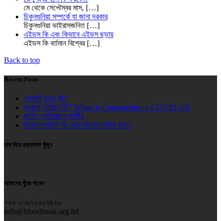
মে থেকে সেপ্টেম্বর মাস,
[…]
চিকুনগুনিয়া সম্পর্কে যা জানা দরকার
চিকুনগুনিয়া ভাইরাসজনিত
[…]
এইডস কি এবং কিভাবে এইডস ছড়ায়
এইডস কি বর্তমান বিশ্বের
[…]
Back to top
Recent Posts
সোনালী রক্ত কী?
করোনা ভাইরাস কি? Whats is Coronavirus or COVID-19?
জন্ডিস প্রতিরোধে করণীয়
হিমোগ্লোবিন? কি খেলে হিমোগ্লোবিন বাড়বে
নাম দিয়ে রক্তদাতা খুঁজুন
আমাদের খুঁজে পাবেন
+৮৮ ০১৯৭২৩২৭৪২৬
info@bloodbank.org.bd