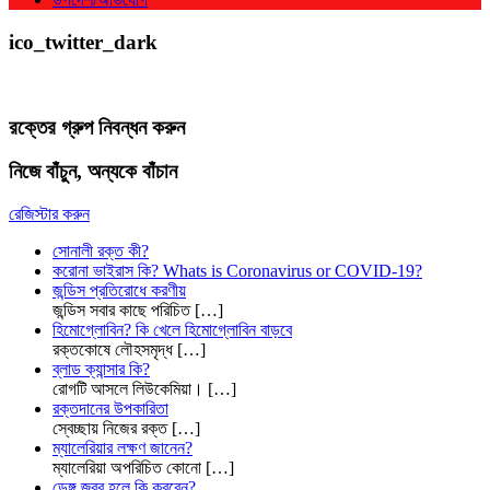
ico_twitter_dark
রক্তের গ্রুপ নিবন্ধন করুন
নিজে বাঁচুন, অন্যকে বাঁচান
রেজিস্টার করুন
সোনালী রক্ত কী?
করোনা ভাইরাস কি? Whats is Coronavirus or COVID-19?
জন্ডিস প্রতিরোধে করণীয়
জন্ডিস সবার কাছে পরিচিত
[…]
হিমোগ্লোবিন? কি খেলে হিমোগ্লোবিন বাড়বে
রক্তকোষে লৌহসমৃদ্ধ
[…]
ব্লাড ক্যান্সার কি?
রোগটি আসলে লিউকেমিয়া।
[…]
রক্তদানের উপকারিতা
স্বেচ্ছায় নিজের রক্ত
[…]
ম্যালেরিয়ার লক্ষণ জানেন?
ম্যালেরিয়া অপরিচিত কোনো
[…]
ডেঙ্গু জ্বর হলে কি করবেন?