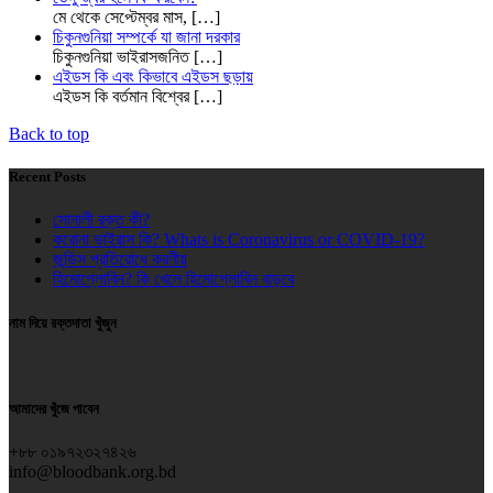
মে থেকে সেপ্টেম্বর মাস,
[…]
চিকুনগুনিয়া সম্পর্কে যা জানা দরকার
চিকুনগুনিয়া ভাইরাসজনিত
[…]
এইডস কি এবং কিভাবে এইডস ছড়ায়
এইডস কি বর্তমান বিশ্বের
[…]
Back to top
Recent Posts
সোনালী রক্ত কী?
করোনা ভাইরাস কি? Whats is Coronavirus or COVID-19?
জন্ডিস প্রতিরোধে করণীয়
হিমোগ্লোবিন? কি খেলে হিমোগ্লোবিন বাড়বে
নাম দিয়ে রক্তদাতা খুঁজুন
আমাদের খুঁজে পাবেন
+৮৮ ০১৯৭২৩২৭৪২৬
info@bloodbank.org.bd