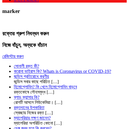
marker
রক্তের গ্রুপ নিবন্ধন করুন
নিজে বাঁচুন, অন্যকে বাঁচান
রেজিস্টার করুন
সোনালী রক্ত কী?
করোনা ভাইরাস কি? Whats is Coronavirus or COVID-19?
জন্ডিস প্রতিরোধে করণীয়
জন্ডিস সবার কাছে পরিচিত
[…]
হিমোগ্লোবিন? কি খেলে হিমোগ্লোবিন বাড়বে
রক্তকোষে লৌহসমৃদ্ধ
[…]
ব্লাড ক্যান্সার কি?
রোগটি আসলে লিউকেমিয়া।
[…]
রক্তদানের উপকারিতা
স্বেচ্ছায় নিজের রক্ত
[…]
ম্যালেরিয়ার লক্ষণ জানেন?
ম্যালেরিয়া অপরিচিত কোনো
[…]
ডেঙ্গু জ্বর হলে কি করবেন?