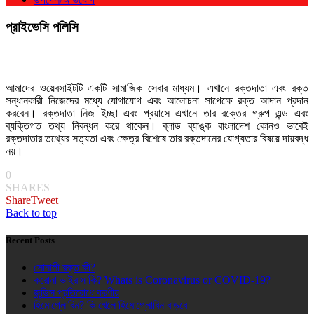
প্রাইভেসি পলিসি
আমাদের ওয়েবসাইটটি একটি সামাজিক সেবার মাধ্যম। এখানে রক্তদাতা এবং রক্ত
সন্ধানকারী নিজেদের মধ্যে যোগাযোগ এবং আলোচনা সাপেক্ষে রক্ত আদান প্রদান
করবেন। রক্তদাতা নিজ ইচ্ছা এবং প্রয়াসে এখানে তার রক্তের গ্রুপ এন্ড এবং
ব্যক্তিগত তথ্য নিবন্ধন করে থাকেন। ব্লাড ব্যাঙ্ক বাংলাদেশ কোনও ভাবেই
রক্তদাতার তথ্যের সত্যতা এবং ক্ষেত্র বিশেষে তার রক্তদানের যোগ্যতার বিষয়ে দায়বদ্ধ
নয়।
0
SHARES
Share
Tweet
Back to top
Recent Posts
সোনালী রক্ত কী?
করোনা ভাইরাস কি? Whats is Coronavirus or COVID-19?
জন্ডিস প্রতিরোধে করণীয়
হিমোগ্লোবিন? কি খেলে হিমোগ্লোবিন বাড়বে