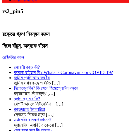
rs2_pin5
রক্তের গ্রুপ নিবন্ধন করুন
নিজে বাঁচুন, অন্যকে বাঁচান
রেজিস্টার করুন
সোনালী রক্ত কী?
করোনা ভাইরাস কি? Whats is Coronavirus or COVID-19?
জন্ডিস প্রতিরোধে করণীয়
জন্ডিস সবার কাছে পরিচিত
[…]
হিমোগ্লোবিন? কি খেলে হিমোগ্লোবিন বাড়বে
রক্তকোষে লৌহসমৃদ্ধ
[…]
ব্লাড ক্যান্সার কি?
রোগটি আসলে লিউকেমিয়া।
[…]
রক্তদানের উপকারিতা
স্বেচ্ছায় নিজের রক্ত
[…]
ম্যালেরিয়ার লক্ষণ জানেন?
ম্যালেরিয়া অপরিচিত কোনো
[…]
ডেঙ্গু জ্বর হলে কি করবেন?