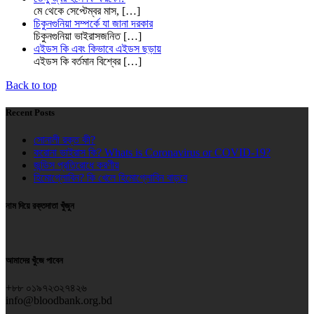
মে থেকে সেপ্টেম্বর মাস,
[…]
চিকুনগুনিয়া সম্পর্কে যা জানা দরকার
চিকুনগুনিয়া ভাইরাসজনিত
[…]
এইডস কি এবং কিভাবে এইডস ছড়ায়
এইডস কি বর্তমান বিশ্বের
[…]
Back to top
Recent Posts
সোনালী রক্ত কী?
করোনা ভাইরাস কি? Whats is Coronavirus or COVID-19?
জন্ডিস প্রতিরোধে করণীয়
হিমোগ্লোবিন? কি খেলে হিমোগ্লোবিন বাড়বে
নাম দিয়ে রক্তদাতা খুঁজুন
আমাদের খুঁজে পাবেন
+৮৮ ০১৯৭২৩২৭৪২৬
info@bloodbank.org.bd