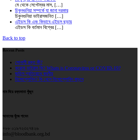
মে থেকে সেপ্টেম্বর মাস,
[…]
চিকুনগুনিয়া সম্পর্কে যা জানা দরকার
চিকুনগুনিয়া ভাইরাসজনিত
[…]
এইডস কি এবং কিভাবে এইডস ছড়ায়
এইডস কি বর্তমান বিশ্বের
[…]
Back to top
Recent Posts
সোনালী রক্ত কী?
করোনা ভাইরাস কি? Whats is Coronavirus or COVID-19?
জন্ডিস প্রতিরোধে করণীয়
হিমোগ্লোবিন? কি খেলে হিমোগ্লোবিন বাড়বে
নাম দিয়ে রক্তদাতা খুঁজুন
আমাদের খুঁজে পাবেন
+৮৮ ০১৯৭২৩২৭৪২৬
info@bloodbank.org.bd