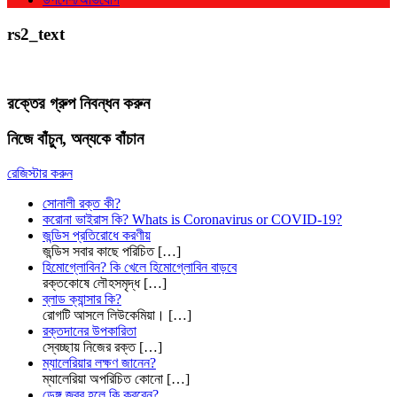
rs2_text
রক্তের গ্রুপ নিবন্ধন করুন
নিজে বাঁচুন, অন্যকে বাঁচান
রেজিস্টার করুন
সোনালী রক্ত কী?
করোনা ভাইরাস কি? Whats is Coronavirus or COVID-19?
জন্ডিস প্রতিরোধে করণীয়
জন্ডিস সবার কাছে পরিচিত
[…]
হিমোগ্লোবিন? কি খেলে হিমোগ্লোবিন বাড়বে
রক্তকোষে লৌহসমৃদ্ধ
[…]
ব্লাড ক্যান্সার কি?
রোগটি আসলে লিউকেমিয়া।
[…]
রক্তদানের উপকারিতা
স্বেচ্ছায় নিজের রক্ত
[…]
ম্যালেরিয়ার লক্ষণ জানেন?
ম্যালেরিয়া অপরিচিত কোনো
[…]
ডেঙ্গু জ্বর হলে কি করবেন?