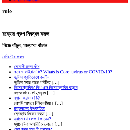
rule
রক্তের গ্রুপ নিবন্ধন করুন
নিজে বাঁচুন, অন্যকে বাঁচান
রেজিস্টার করুন
সোনালী রক্ত কী?
করোনা ভাইরাস কি? Whats is Coronavirus or COVID-19?
জন্ডিস প্রতিরোধে করণীয়
জন্ডিস সবার কাছে পরিচিত
[…]
হিমোগ্লোবিন? কি খেলে হিমোগ্লোবিন বাড়বে
রক্তকোষে লৌহসমৃদ্ধ
[…]
ব্লাড ক্যান্সার কি?
রোগটি আসলে লিউকেমিয়া।
[…]
রক্তদানের উপকারিতা
স্বেচ্ছায় নিজের রক্ত
[…]
ম্যালেরিয়ার লক্ষণ জানেন?
ম্যালেরিয়া অপরিচিত কোনো
[…]
ডেঙ্গু জ্বর হলে কি করবেন?