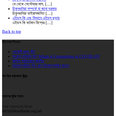
মে থেকে সেপ্টেম্বর মাস,
[…]
চিকুনগুনিয়া সম্পর্কে যা জানা দরকার
চিকুনগুনিয়া ভাইরাসজনিত
[…]
এইডস কি এবং কিভাবে এইডস ছড়ায়
এইডস কি বর্তমান বিশ্বের
[…]
Back to top
Recent Posts
সোনালী রক্ত কী?
করোনা ভাইরাস কি? Whats is Coronavirus or COVID-19?
জন্ডিস প্রতিরোধে করণীয়
হিমোগ্লোবিন? কি খেলে হিমোগ্লোবিন বাড়বে
নাম দিয়ে রক্তদাতা খুঁজুন
আমাদের খুঁজে পাবেন
+৮৮ ০১৯৭২৩২৭৪২৬
info@bloodbank.org.bd