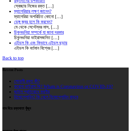
রক্তদানের উপকারিতা
স্বেচ্ছায় নিজের রক্ত
[…]
ম্যালেরিয়ার লক্ষণ জানেন?
ম্যালেরিয়া অপরিচিত কোনো
[…]
ডেঙ্গু জ্বর হলে কি করবেন?
মে থেকে সেপ্টেম্বর মাস,
[…]
চিকুনগুনিয়া সম্পর্কে যা জানা দরকার
চিকুনগুনিয়া ভাইরাসজনিত
[…]
এইডস কি এবং কিভাবে এইডস ছড়ায়
এইডস কি বর্তমান বিশ্বের
[…]
Back to top
Recent Posts
সোনালী রক্ত কী?
করোনা ভাইরাস কি? Whats is Coronavirus or COVID-19?
জন্ডিস প্রতিরোধে করণীয়
হিমোগ্লোবিন? কি খেলে হিমোগ্লোবিন বাড়বে
নাম দিয়ে রক্তদাতা খুঁজুন