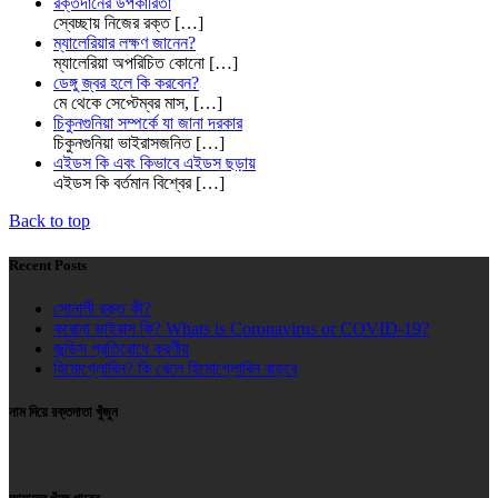
রক্তদানের উপকারিতা
স্বেচ্ছায় নিজের রক্ত
[…]
ম্যালেরিয়ার লক্ষণ জানেন?
ম্যালেরিয়া অপরিচিত কোনো
[…]
ডেঙ্গু জ্বর হলে কি করবেন?
মে থেকে সেপ্টেম্বর মাস,
[…]
চিকুনগুনিয়া সম্পর্কে যা জানা দরকার
চিকুনগুনিয়া ভাইরাসজনিত
[…]
এইডস কি এবং কিভাবে এইডস ছড়ায়
এইডস কি বর্তমান বিশ্বের
[…]
Back to top
Recent Posts
সোনালী রক্ত কী?
করোনা ভাইরাস কি? Whats is Coronavirus or COVID-19?
জন্ডিস প্রতিরোধে করণীয়
হিমোগ্লোবিন? কি খেলে হিমোগ্লোবিন বাড়বে
নাম দিয়ে রক্তদাতা খুঁজুন