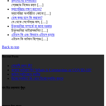
রক্তদানের উপকারিতা
স্বেচ্ছায় নিজের রক্ত
[…]
ম্যালেরিয়ার লক্ষণ জানেন?
ম্যালেরিয়া অপরিচিত কোনো
[…]
ডেঙ্গু জ্বর হলে কি করবেন?
মে থেকে সেপ্টেম্বর মাস,
[…]
চিকুনগুনিয়া সম্পর্কে যা জানা দরকার
চিকুনগুনিয়া ভাইরাসজনিত
[…]
এইডস কি এবং কিভাবে এইডস ছড়ায়
এইডস কি বর্তমান বিশ্বের
[…]
Back to top
Recent Posts
সোনালী রক্ত কী?
করোনা ভাইরাস কি? Whats is Coronavirus or COVID-19?
জন্ডিস প্রতিরোধে করণীয়
হিমোগ্লোবিন? কি খেলে হিমোগ্লোবিন বাড়বে
নাম দিয়ে রক্তদাতা খুঁজুন