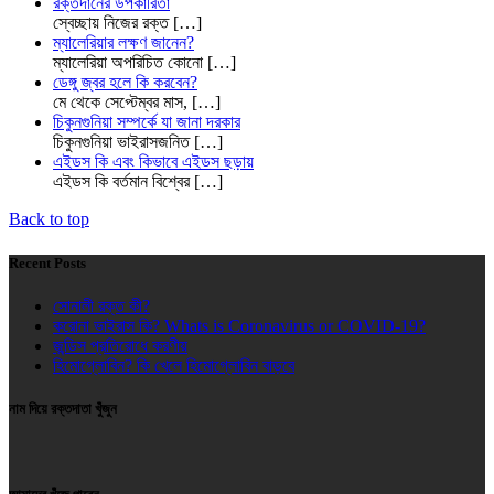
রক্তদানের উপকারিতা
স্বেচ্ছায় নিজের রক্ত
[…]
ম্যালেরিয়ার লক্ষণ জানেন?
ম্যালেরিয়া অপরিচিত কোনো
[…]
ডেঙ্গু জ্বর হলে কি করবেন?
মে থেকে সেপ্টেম্বর মাস,
[…]
চিকুনগুনিয়া সম্পর্কে যা জানা দরকার
চিকুনগুনিয়া ভাইরাসজনিত
[…]
এইডস কি এবং কিভাবে এইডস ছড়ায়
এইডস কি বর্তমান বিশ্বের
[…]
Back to top
Recent Posts
সোনালী রক্ত কী?
করোনা ভাইরাস কি? Whats is Coronavirus or COVID-19?
জন্ডিস প্রতিরোধে করণীয়
হিমোগ্লোবিন? কি খেলে হিমোগ্লোবিন বাড়বে
নাম দিয়ে রক্তদাতা খুঁজুন