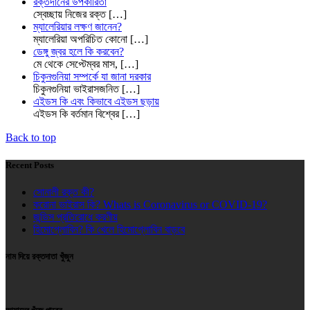
রক্তদানের উপকারিতা
স্বেচ্ছায় নিজের রক্ত
[…]
ম্যালেরিয়ার লক্ষণ জানেন?
ম্যালেরিয়া অপরিচিত কোনো
[…]
ডেঙ্গু জ্বর হলে কি করবেন?
মে থেকে সেপ্টেম্বর মাস,
[…]
চিকুনগুনিয়া সম্পর্কে যা জানা দরকার
চিকুনগুনিয়া ভাইরাসজনিত
[…]
এইডস কি এবং কিভাবে এইডস ছড়ায়
এইডস কি বর্তমান বিশ্বের
[…]
Back to top
Recent Posts
সোনালী রক্ত কী?
করোনা ভাইরাস কি? Whats is Coronavirus or COVID-19?
জন্ডিস প্রতিরোধে করণীয়
হিমোগ্লোবিন? কি খেলে হিমোগ্লোবিন বাড়বে
নাম দিয়ে রক্তদাতা খুঁজুন