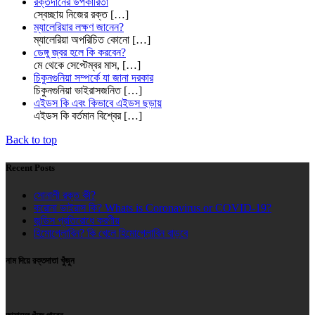
রক্তদানের উপকারিতা
স্বেচ্ছায় নিজের রক্ত
[…]
ম্যালেরিয়ার লক্ষণ জানেন?
ম্যালেরিয়া অপরিচিত কোনো
[…]
ডেঙ্গু জ্বর হলে কি করবেন?
মে থেকে সেপ্টেম্বর মাস,
[…]
চিকুনগুনিয়া সম্পর্কে যা জানা দরকার
চিকুনগুনিয়া ভাইরাসজনিত
[…]
এইডস কি এবং কিভাবে এইডস ছড়ায়
এইডস কি বর্তমান বিশ্বের
[…]
Back to top
Recent Posts
সোনালী রক্ত কী?
করোনা ভাইরাস কি? Whats is Coronavirus or COVID-19?
জন্ডিস প্রতিরোধে করণীয়
হিমোগ্লোবিন? কি খেলে হিমোগ্লোবিন বাড়বে
নাম দিয়ে রক্তদাতা খুঁজুন