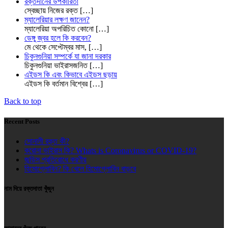
রক্তদানের উপকারিতা
স্বেচ্ছায় নিজের রক্ত
[…]
ম্যালেরিয়ার লক্ষণ জানেন?
ম্যালেরিয়া অপরিচিত কোনো
[…]
ডেঙ্গু জ্বর হলে কি করবেন?
মে থেকে সেপ্টেম্বর মাস,
[…]
চিকুনগুনিয়া সম্পর্কে যা জানা দরকার
চিকুনগুনিয়া ভাইরাসজনিত
[…]
এইডস কি এবং কিভাবে এইডস ছড়ায়
এইডস কি বর্তমান বিশ্বের
[…]
Back to top
Recent Posts
সোনালী রক্ত কী?
করোনা ভাইরাস কি? Whats is Coronavirus or COVID-19?
জন্ডিস প্রতিরোধে করণীয়
হিমোগ্লোবিন? কি খেলে হিমোগ্লোবিন বাড়বে
নাম দিয়ে রক্তদাতা খুঁজুন