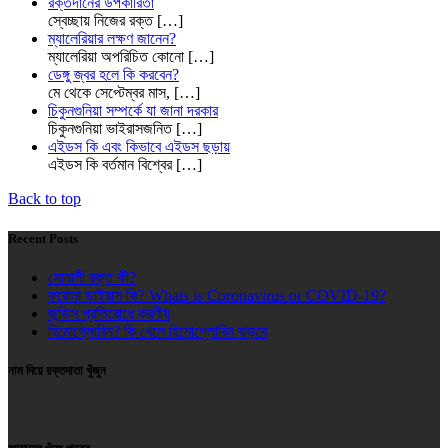
রক্তদানের উপকারিতা
স্বেচ্ছায় নিজের রক্ত
[…]
ম্যালেরিয়ার লক্ষণ জানেন?
ম্যালেরিয়া অপরিচিত কোনো
[…]
ডেঙ্গু জ্বর হলে কি করবেন?
মে থেকে সেপ্টেম্বর মাস,
[…]
চিকুনগুনিয়া সম্পর্কে যা জানা দরকার
চিকুনগুনিয়া ভাইরাসজনিত
[…]
এইডস কি এবং কিভাবে এইডস ছড়ায়
এইডস কি বর্তমান বিশ্বের
[…]
Back to top
Recent Posts
সোনালী রক্ত কী?
করোনা ভাইরাস কি? Whats is Coronavirus or COVID-19?
জন্ডিস প্রতিরোধে করণীয়
হিমোগ্লোবিন? কি খেলে হিমোগ্লোবিন বাড়বে
নাম দিয়ে রক্তদাতা খুঁজুন