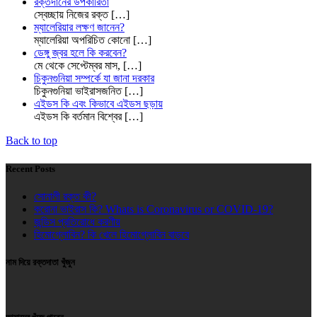
রক্তদানের উপকারিতা
স্বেচ্ছায় নিজের রক্ত
[…]
ম্যালেরিয়ার লক্ষণ জানেন?
ম্যালেরিয়া অপরিচিত কোনো
[…]
ডেঙ্গু জ্বর হলে কি করবেন?
মে থেকে সেপ্টেম্বর মাস,
[…]
চিকুনগুনিয়া সম্পর্কে যা জানা দরকার
চিকুনগুনিয়া ভাইরাসজনিত
[…]
এইডস কি এবং কিভাবে এইডস ছড়ায়
এইডস কি বর্তমান বিশ্বের
[…]
Back to top
Recent Posts
সোনালী রক্ত কী?
করোনা ভাইরাস কি? Whats is Coronavirus or COVID-19?
জন্ডিস প্রতিরোধে করণীয়
হিমোগ্লোবিন? কি খেলে হিমোগ্লোবিন বাড়বে
নাম দিয়ে রক্তদাতা খুঁজুন