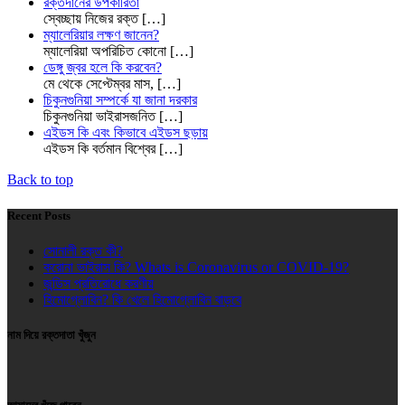
রক্তদানের উপকারিতা
স্বেচ্ছায় নিজের রক্ত
[…]
ম্যালেরিয়ার লক্ষণ জানেন?
ম্যালেরিয়া অপরিচিত কোনো
[…]
ডেঙ্গু জ্বর হলে কি করবেন?
মে থেকে সেপ্টেম্বর মাস,
[…]
চিকুনগুনিয়া সম্পর্কে যা জানা দরকার
চিকুনগুনিয়া ভাইরাসজনিত
[…]
এইডস কি এবং কিভাবে এইডস ছড়ায়
এইডস কি বর্তমান বিশ্বের
[…]
Back to top
Recent Posts
সোনালী রক্ত কী?
করোনা ভাইরাস কি? Whats is Coronavirus or COVID-19?
জন্ডিস প্রতিরোধে করণীয়
হিমোগ্লোবিন? কি খেলে হিমোগ্লোবিন বাড়বে
নাম দিয়ে রক্তদাতা খুঁজুন