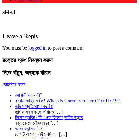
sl4-t1
Leave a Reply
You must be
logged in
to post a comment.
রক্তের গ্রুপ নিবন্ধন করুন
নিজে বাঁচুন, অন্যকে বাঁচান
রেজিস্টার করুন
সোনালী রক্ত কী?
করোনা ভাইরাস কি? Whats is Coronavirus or COVID-19?
জন্ডিস প্রতিরোধে করণীয়
জন্ডিস সবার কাছে পরিচিত
[…]
হিমোগ্লোবিন? কি খেলে হিমোগ্লোবিন বাড়বে
রক্তকোষে লৌহসমৃদ্ধ
[…]
ব্লাড ক্যান্সার কি?
রোগটি আসলে লিউকেমিয়া।
[…]