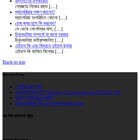
রক্তদানের উপকারিতা
স্বেচ্ছায় নিজের রক্ত
[…]
ম্যালেরিয়ার লক্ষণ জানেন?
ম্যালেরিয়া অপরিচিত কোনো
[…]
ডেঙ্গু জ্বর হলে কি করবেন?
মে থেকে সেপ্টেম্বর মাস,
[…]
চিকুনগুনিয়া সম্পর্কে যা জানা দরকার
চিকুনগুনিয়া ভাইরাসজনিত
[…]
এইডস কি এবং কিভাবে এইডস ছড়ায়
এইডস কি বর্তমান বিশ্বের
[…]
Back to top
Recent Posts
সোনালী রক্ত কী?
করোনা ভাইরাস কি? Whats is Coronavirus or COVID-19?
জন্ডিস প্রতিরোধে করণীয়
হিমোগ্লোবিন? কি খেলে হিমোগ্লোবিন বাড়বে
নাম দিয়ে রক্তদাতা খুঁজুন